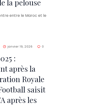
de la pelouse
tre entre le Maroc et le
janvier 19, 2026
0
25 :
t après la
ération Royale
ootball saisit
FA après les