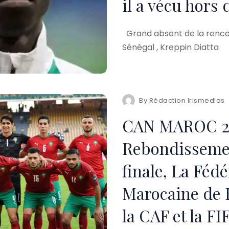
il a vécu hors 
Grand absent de la rencon
Sénégal , Kreppin Diatta
By
Rédaction Irismedias
CAN MAROC 20
Rebondissemen
finale, La Féd
Marocaine de F
la CAF et la FI