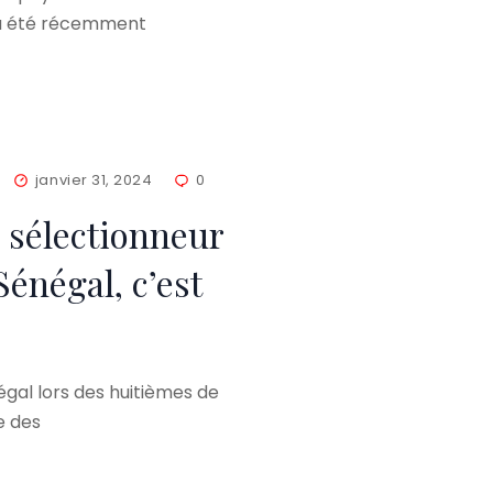
 a été récemment
janvier 31, 2024
0
e sélectionneur
Sénégal, c’est
négal lors des huitièmes de
e des