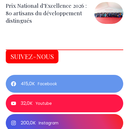
Prix National d’Excellence 2026 :
80 artisans du développement
distingués
SUIVEZ-NOUS
415,0K
Facebook
32,0K
Youtube
200,0K
Instagram