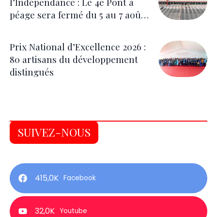
l’Indépendance : Le 4e Pont à
péage sera fermé du 5 au 7 août
pour les festivités
Prix National d’Excellence 2026 :
80 artisans du développement
distingués
SUIVEZ-NOUS
415,0K
Facebook
32,0K
Youtube