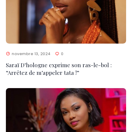
novembre 13, 2024
0
Saraï D’hologne exprime son ras-le-bol :
“Arrêtez de m’appeler tata !”