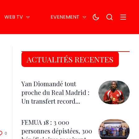
WEB TV
EVENEMENT
ACTUALITÉS RECENTES
Yan Diomandé tout
proche du Real Madrid :
Un transfert record
estimé à 140 millions
d’euros
FEMUA 18 : 3 000
personnes dépistées, 300
0