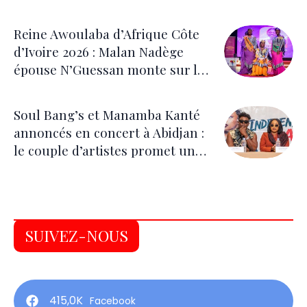
Reine Awoulaba d’Afrique Côte
d’Ivoire 2026 : Malan Nadège
épouse N’Guessan monte sur le
trône
Soul Bang’s et Manamba Kanté
annoncés en concert à Abidjan :
le couple d’artistes promet une
soirée placée sous le signe de la
fraternité
SUIVEZ-NOUS
415,0K
Facebook