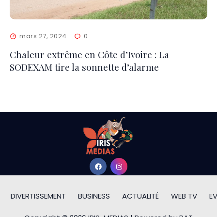
mars 27, 2024
0
Chaleur extrême en Côte d’Ivoire : La
SODEXAM tire la sonnette d’alarme
DIVERTISSEMENT
BUSINESS
ACTUALITÉ
WEB TV
E