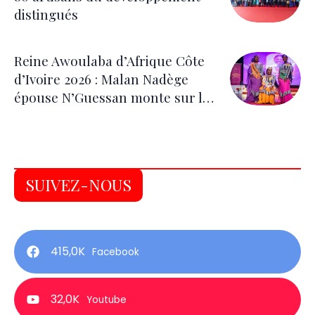
distingués
Reine Awoulaba d’Afrique Côte
d’Ivoire 2026 : Malan Nadège
épouse N’Guessan monte sur le
trône
SUIVEZ-NOUS
415,0K
Facebook
32,0K
Youtube