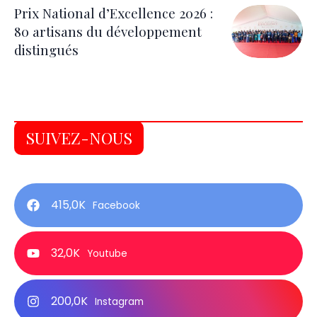
Prix National d’Excellence 2026 :
80 artisans du développement
distingués
SUIVEZ-NOUS
415,0K
Facebook
32,0K
Youtube
200,0K
Instagram