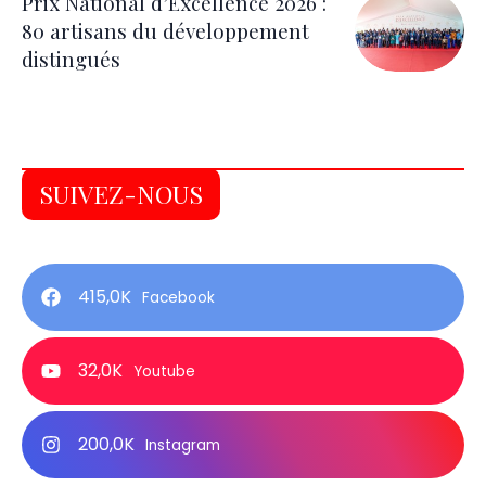
Prix National d’Excellence 2026 :
80 artisans du développement
distingués
SUIVEZ-NOUS
415,0K
Facebook
32,0K
Youtube
200,0K
Instagram