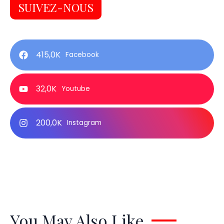
SUIVEZ-NOUS
415,0K
Facebook
32,0K
Youtube
200,0K
Instagram
You May Also Like