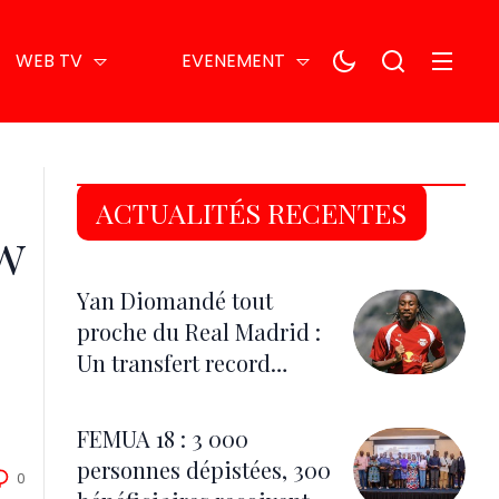
WEB TV
EVENEMENT
ACTUALITÉS RECENTES
aw
Yan Diomandé tout
proche du Real Madrid :
Un transfert record
estimé à 140 millions
d’euros
FEMUA 18 : 3 000
personnes dépistées, 300
0