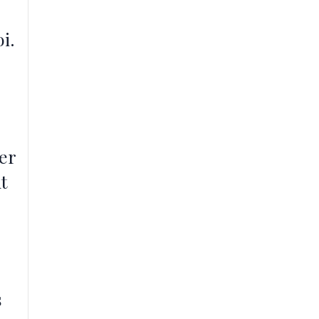
i.
er
t
s