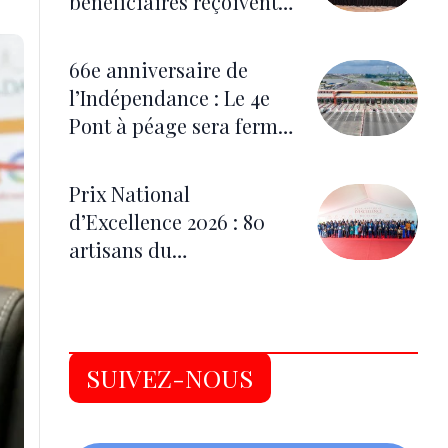
bénéficiaires reçoivent
des lunettes correctrices
66e anniversaire de
l’Indépendance : Le 4e
Pont à péage sera fermé
du 5 au 7 août pour les
festivités
Prix National
d’Excellence 2026 : 80
artisans du
développement
distingués
SUIVEZ-NOUS