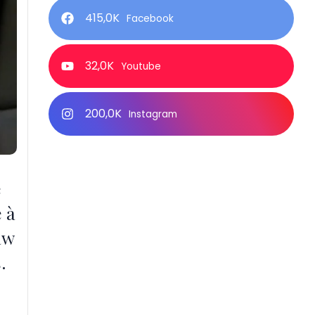
415,0K
Facebook
32,0K
Youtube
200,0K
Instagram
e
 à
aw
.