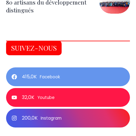
80 artisans du développement
distingués
SUIVEZ-NOUS
415,0K
Facebook
32,0K
Youtube
200,0K
Instagram