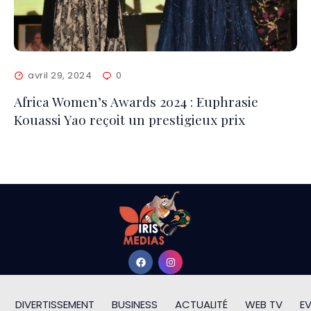
avril 29, 2024
0
Africa Women’s Awards 2024 : Euphrasie
Kouassi Yao reçoit un prestigieux prix
DIVERTISSEMENT
BUSINESS
ACTUALITÉ
WEB TV
E