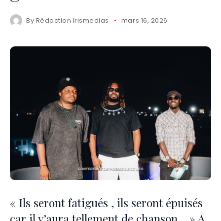
By
Rédaction Irismedias
mars 16, 2026
« Ils seront fatigués , ils seront épuisés
car il y’aura tellement de chanson… » A