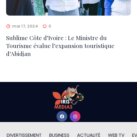
mai 17, 2024
0
Sublime Côte d’Ivoire : Le Ministre du
Tourisme évalue l’expansion touristique
d’Abidjan
DIVERTISSEMENT
BUSINESS
ACTUALITÉ
WEB TV
E