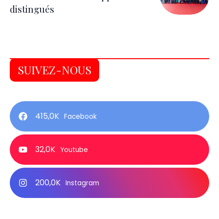
distingués
SUIVEZ-NOUS
415,0K
Facebook
32,0K
Youtube
200,0K
Instagram