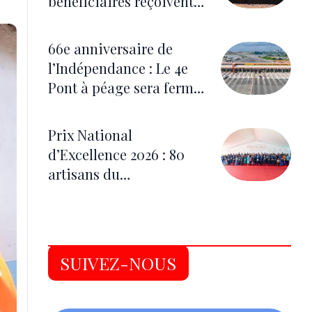
bénéficiaires reçoivent
des lunettes correctrices
66e anniversaire de
l’Indépendance : Le 4e
Pont à péage sera fermé
du 5 au 7 août pour les
festivités
Prix National
d’Excellence 2026 : 80
artisans du
développement
distingués
SUIVEZ-NOUS