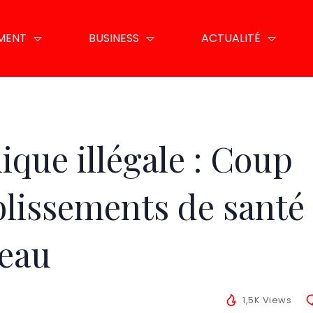
EMENT
BUSINESS
ACTUALITÉ
ique illégale : Coup
ablissements de santé
teau
1,5K Views