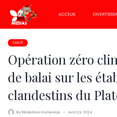
ACCEUIL
DIVERTISS
SANTÉ
Opération zéro clin
de balai sur les ét
clandestins du Pla
By
Rédaction Irismedias
avril 23, 2024