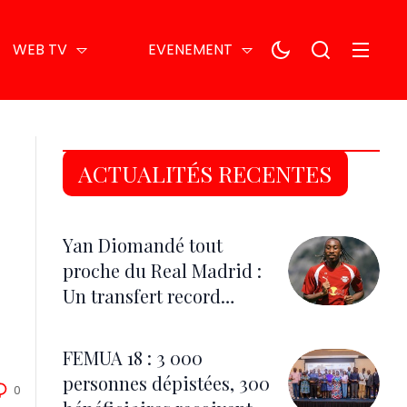
WEB TV
EVENEMENT
ACTUALITÉS RECENTES
Yan Diomandé tout
proche du Real Madrid :
Un transfert record
estimé à 140 millions
d’euros
FEMUA 18 : 3 000
personnes dépistées, 300
0