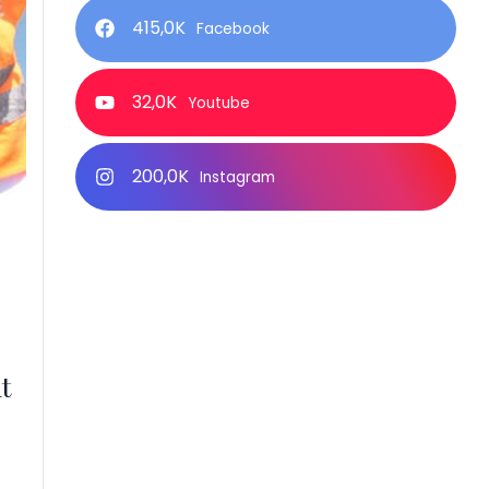
415,0K
Facebook
32,0K
Youtube
200,0K
Instagram
t