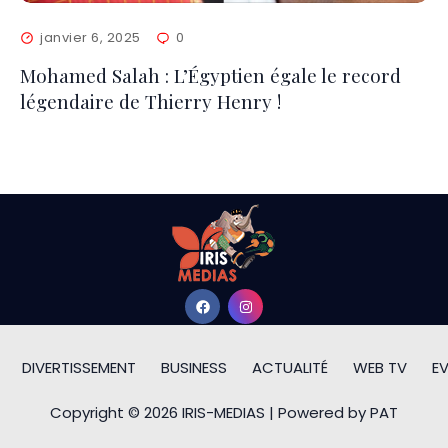
janvier 6, 2025
0
Mohamed Salah : L’Égyptien égale le record
légendaire de Thierry Henry !
DIVERTISSEMENT
BUSINESS
ACTUALITÉ
WEB TV
E
Copyright © 2026 IRIS-MEDIAS | Powered by PAT