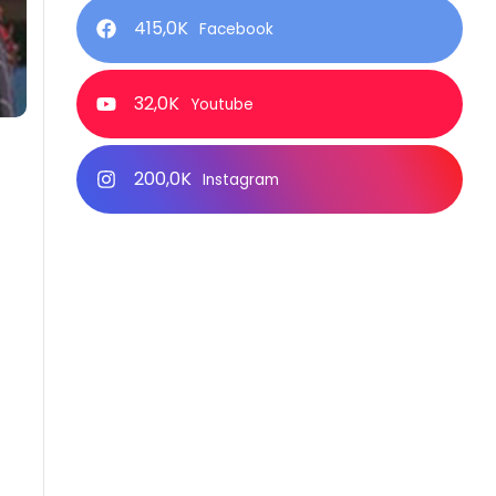
415,0K
Facebook
32,0K
Youtube
200,0K
Instagram