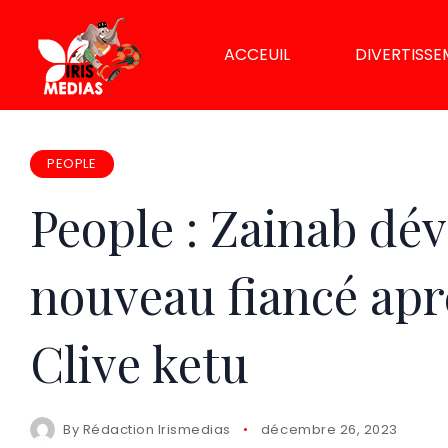
ACCEUIL
DIVERTISS
PEOPLE
People : Zainab dévo
nouveau fiancé apr
Clive ketu
By
Rédaction Irismedias
décembre 26, 2023