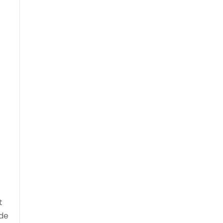
t
 de