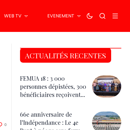
WEB TV
EVENEMENT
ACTUALITÉS RECENTES
FEMUA 18 : 3 000
personnes dépistées, 300
bénéficiaires reçoivent
des lunettes correctrices
66e anniversaire de
l’Indépendance : Le 4e
0